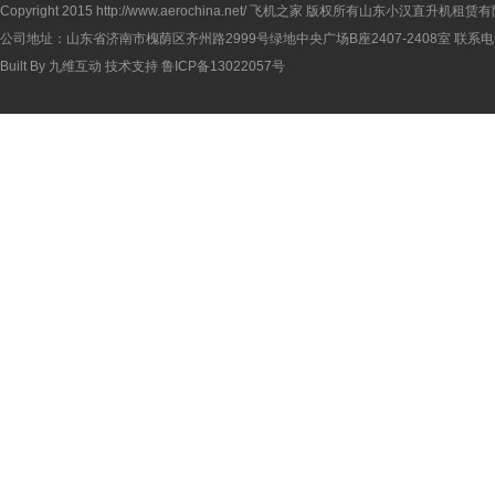
Copyright 2015
http://www.aerochina.net/
飞机之家 版权所有山东小汉直升机租赁有
公司地址：山东省济南市槐荫区齐州路2999号绿地中央广场B座2407-2408室 联系电话：
Built By
九维互动
技术支持
鲁ICP备13022057号