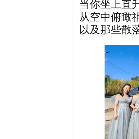
当你坐上直
从空中俯瞰
以及那些散