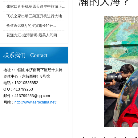
瀚的大海？
张家口直升机草原天路空中旅游正...
飞机之家出动三架直升机进行大地...
价值近600万的罗宾逊R44开...
花漾九江-追浔清明-最美人间四...
联系我们 Contact
地址：中国山东济南历下区经十东路
奥体中心（东荷西柳）8号馆
电话：13210535852
Q Q：413799253
邮件：413799253@qq.com
网站：
http://www.aerochina.net/